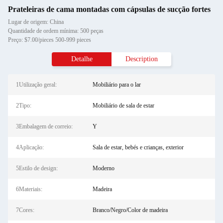
Prateleiras de cama montadas com cápsulas de sucção fortes
Lugar de origem: China
Quantidade de ordem mínima: 500 peças
Preço: $7.00/pieces 500-999 pieces
Detalhe
Description
1Utilização geral:
Mobiliário para o lar
2Tipo:
Mobiliário de sala de estar
3Embalagem de correio:
Y
4Aplicação:
Sala de estar, bebés e crianças, exterior
5Estilo de design:
Moderno
6Materiais:
Madeira
7Cores:
Branco/Negro/Color de madeira