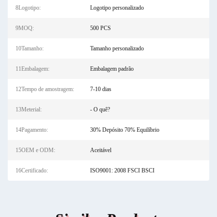
8Logotipo:
Logotipo personalizado
9MOQ:
500 PCS
10Tamanho:
Tamanho personalizado
11Embalagem:
Embalagem padrão
12Tempo de amostragem:
7-10 dias
13Meterial:
- O quê?
14Pagamento:
30% Depósito 70% Equilíbrio
15OEM e ODM:
Aceitável
16Certificado:
ISO9001: 2008 FSCI BSCI