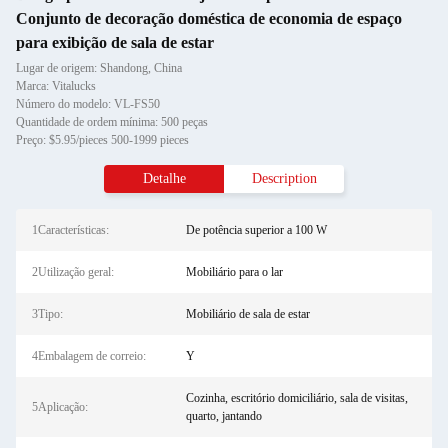
Conjunto de decoração doméstica de economia de espaço
para exibição de sala de estar
Lugar de origem: Shandong, China
Marca: Vitalucks
Número do modelo: VL-FS50
Quantidade de ordem mínima: 500 peças
Preço: $5.95/pieces 500-1999 pieces
Detalhe
Description
1Características:
De potência superior a 100 W
2Utilização geral:
Mobiliário para o lar
3Tipo:
Mobiliário de sala de estar
4Embalagem de correio:
Y
Cozinha, escritório domiciliário, sala de visitas,
5Aplicação:
quarto, jantando