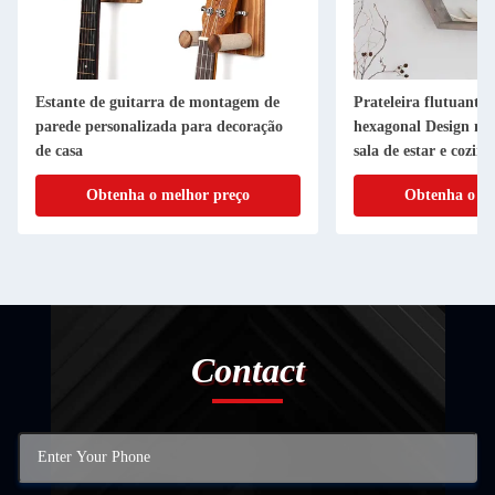
Estante de guitarra de montagem de
Prateleira flutuante
parede personalizada para decoração
hexagonal Design mo
de casa
sala de estar e cozin
Obtenha o melhor preço
Obtenha o me
Contact