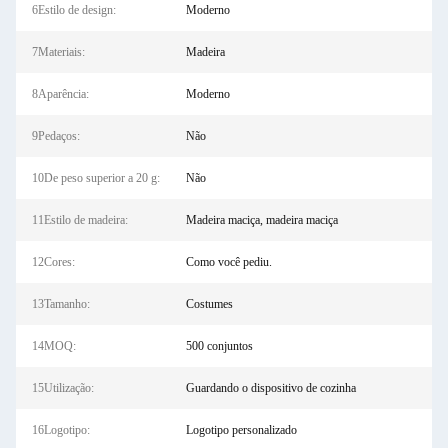
6Estilo de design:
Moderno
7Materiais:
Madeira
8Aparência:
Moderno
9Pedaços:
Não
10De peso superior a 20 g:
Não
11Estilo de madeira:
Madeira maciça, madeira maciça
12Cores:
Como você pediu.
13Tamanho:
Costumes
14MOQ:
500 conjuntos
15Utilização:
Guardando o dispositivo de cozinha
16Logotipo:
Logotipo personalizado