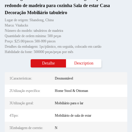
redondo de madeira para cozinha Sala de estar Casa
Decoração Mobiliário tabuleiro
Lugar de origem: Shandong, China
Marca: Vitalucks
Número do modelo: tabuleiros de madeira
Quantidade de ordem mínima: 500 peças
Preço: $25.00/pieces 500-999 pieces
Detalhes da embalagem: 1pc/plástico, em seguida, colocado em cartão
Habilidade da fonte: 500000 peças/peças por mês
Detalhe
Description
1Características:
Desmontável
2Utilização específica:
Home Stool & Ottoman
3Utilização geral:
Mobiliário para o lar
4Tipo:
Mobiliário de sala de estar
5Embalagem de correio:
N