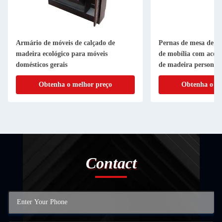
Armário de móveis de calçado de
Pernas de mesa de m
madeira ecológico para móveis
de mobília com acess
domésticos gerais
de madeira personali
Obtenha o melhor preço
Obtenha o me
Contact