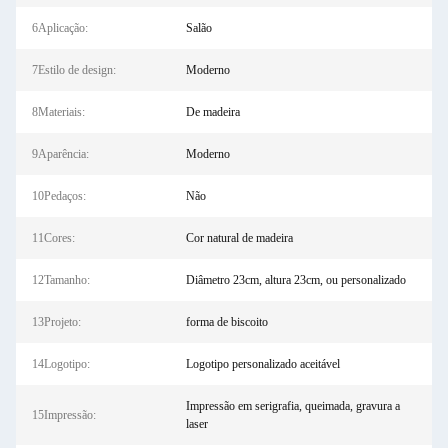
6Aplicação:
Salão
7Estilo de design:
Moderno
8Materiais:
De madeira
9Aparência:
Moderno
10Pedaços:
Não
11Cores:
Cor natural de madeira
12Tamanho:
Diâmetro 23cm, altura 23cm, ou personalizado
13Projeto:
forma de biscoito
14Logotipo:
Logotipo personalizado aceitável
Impressão em serigrafia, queimada, gravura a
15Impressão:
laser