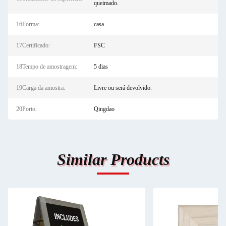
queimado.
16Forma:
casa
17Certificado:
FSC
18Tempo de amostragem:
5 dias
19Carga da amostra:
Livre ou será devolvido.
20Porto:
Qingdao
Similar Products