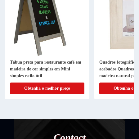
Tábua preta para restaurante café em
Quadros fotográfico
madeira de cor simples em Mini
acabados Quadros fot
simples estilo útil
madeira natural par
residencial
Obtenha o melhor preço
Obtenha o me
Contact