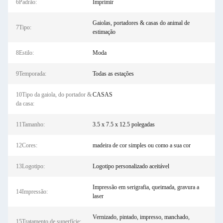
6Padrão:
Imprimir
Gaiolas, portadores & casas do animal de
7Tipo:
estimação
8Estilo:
Moda
9Temporada:
Todas as estações
10Tipo da gaiola, do portador &
CASAS
da casa:
11Tamanho:
3.5 x 7.5 x 12.5 polegadas
12Cores:
madeira de cor simples ou como a sua cor
13Logotipo:
Logotipo personalizado aceitável
Impressão em serigrafia, queimada, gravura a
14Impressão:
laser
Vernizado, pintado, impresso, manchado,
15Tratamento de superfície: