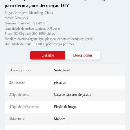
para decoração e decoração DIY
Lugar de origem: Shandong, China
Marca: Vitalucks
Número do modelo: VL-BH13
Quantidade de ordem mínima: 500 peças
Preço: $2.73/pieces 500-1999 pieces
Detalhes da embalagem: 1pc/ plástico, depois colocado em cartão
Habilidade da fonte: 1000000 peças/peças por mês
Detalhe
Description
1Características:
Sustentável
2Aplicação:
pássaros
3Tipo de item:
Casa de pássaros de jardim
4Tipo de fechamento:
Flexão de braço
5Materiais:
Madeira