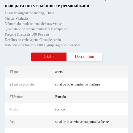
mão para um visual único e personalizado
Lugar de origem: Shandong, China
Marca: Vitalucks
Número do modelo: sinal de boas-vindas
Quantidade de ordem mínima: 500 conjuntos
Preço: $11.95/sets 500-999 sets
Detalhes da embalagem: Caixa de cartão
Habilidade da fonte: 5000000 grupos/grupos por Mês
Detalhe
Description
1Tipo:
abeto
2Tipo de produto:
sinal de boas-vindas de madeira
3Técnica:
Pintado
4Estilo:
rústico
5uso:
sinal de boas vindas na porta da frente