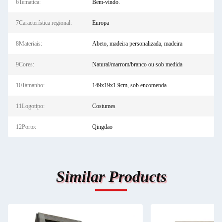
6Temática:
Bem-vindo.
7Característica regional:
Europa
8Materiais:
Abeto, madeira personalizada, madeira
9Cores:
Natural/marrom/branco ou sob medida
10Tamanho:
149x19x1.9cm, sob encomenda
11Logotipo:
Costumes
12Porto:
Qingdao
Similar Products