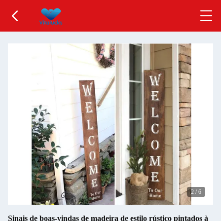
2
/
6
Sinais de boas-vindas de madeira de estilo rústico pintados à