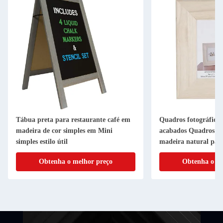
Tábua preta para restaurante café em
Quadros fotográfico
madeira de cor simples em Mini
acabados Quadros fot
simples estilo útil
madeira natural par
residencial
Obtenha o melhor preço
Obtenha o me