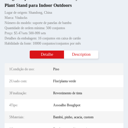
Plant Stand para Indoor Outdoors
Lugar de origem: Shandong, China
Marca: Vitalucks
Número do modelo: suporte de panelas de bambu
Quantidade de ordem mínima: 500 conjuntos
Preço: $5.47/sets 500-999 sets
Detalhes da embalagem: 16 conjuntos em caixa de cartão
Habilidade da fonte: 10000 conjuntos/conjuntos por mês
Detalhe
Description
1Condição do uso:
Piso
2Usado com:
Flor/planta verde
3Finalização:
Revestimento de tinta
4Tipo:
Assoalho Boughpot
5Materiais:
Bambú, pinho, acacia, custom