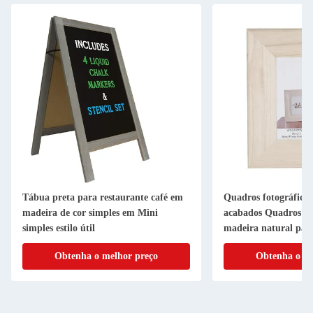
a para restaurante café em
Quadros fotográficos de madeira não
 cor simples em Mini
acabados Quadros fotográficos de
lo útil
madeira natural para decoração
residencial
enha o melhor preço
Obtenha o melhor preço