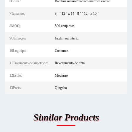
6Cores:
Bambus natural/marrom/marrom escuro
7Tamanho:
8 ` ` 12 ` x 14 ` 8 ` ` 12 ` x 15 `
8MOQ:
500 conjuntos
9Utilização:
Jardim ou interior
10Logotipo:
Costumes
11Tratamento de superfície:
Revestimento de tinta
12Estilo:
Moderno
13Porto:
Qingdao
Similar Products